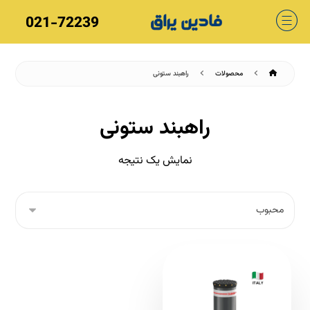
021-72239
محصولات
راهبند ستونی
راهبند ستونی
نمایش یک نتیجه